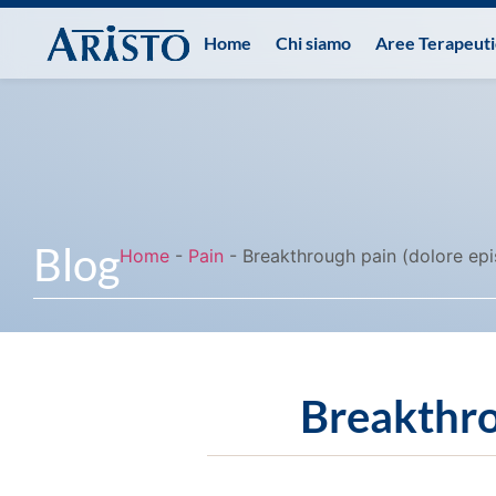
Home
Chi siamo
Aree Terapeut
Blog
Home
-
Pain
-
Breakthrough pain (dolore epi
Breakthro