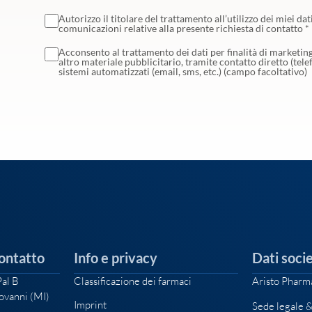
Autorizzo il titolare del trattamento all’utilizzo dei miei dat
comunicazioni relative alla presente richiesta di contatto *
Acconsento al trattamento dei dati per finalità di marketing:
altro materiale pubblicitario, tramite contatto diretto (telef
sistemi automatizzati (email, sms, etc.) (campo facoltativo)
Contatto
Info e privacy
Dati socie
Pal B
Classificazione dei farmaci
Aristo Pharma
ovanni (MI)
Imprint
Sede legale &