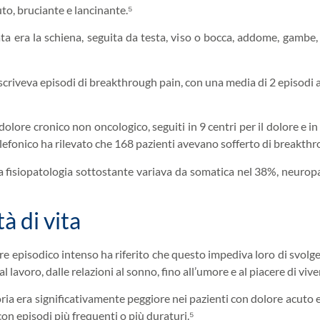
to, bruciante e lancinante.⁵
 era la schiena, seguita da testa, viso o bocca, addome, gambe, bra
scriveva episodi di breakthrough pain, con una media di 2 episodi 
dolore cronico non oncologico, seguiti in 9 centri per il dolore e i
elefonico ha rilevato che 168 pazienti avevano sofferto di breakthr
la fisiopatologia sottostante variava da somatica nel 38%, neurop
à di vita
e episodico intenso ha riferito che questo impediva loro di svolge
 lavoro, dalle relazioni al sonno, fino all’umore e al piacere di vive
toria era significativamente peggiore nei pazienti con dolore acuto 
n episodi più frequenti o più duraturi.⁵