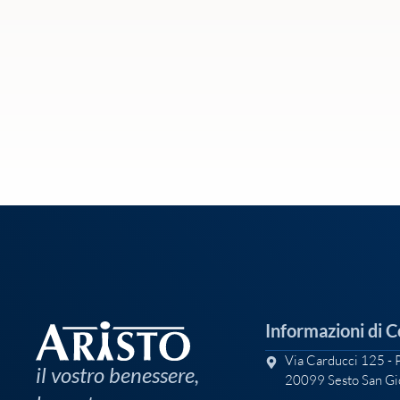
Informazioni di 
Via Carducci 125 - 
il vostro benessere,
20099 Sesto San Gi