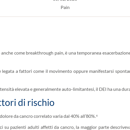
Pain
to anche come breakthrough pain, è una temporanea esacerbazione d
e legata a fattori come il movimento oppure manifestarsi sponta
tensità elevata e generalmente auto-limitantesi, il DEI ha una dura
tori di rischio
 dolore da cancro correlato varia dal 40% all’80%.⁴
ici su pazienti adulti affetti da cancro, la maggior parte descri