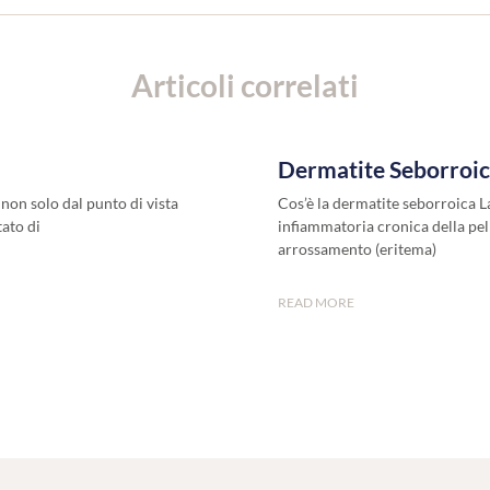
Articoli correlati
Dermatite Seborroi
non solo dal punto di vista
Cos’è la dermatite seborroica L
tato di
infiammatoria cronica della pell
arrossamento (eritema)
READ MORE