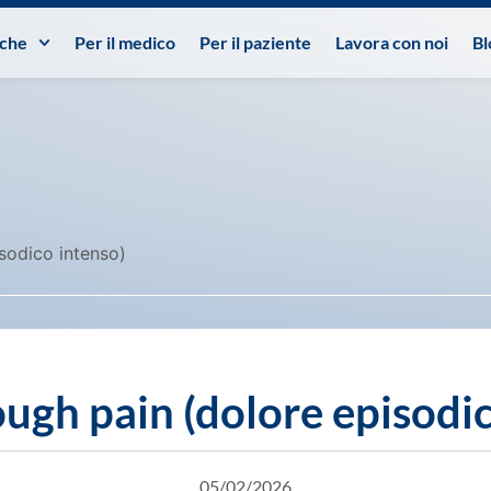
iche
Per il medico
Per il paziente
Lavora con noi
Bl
sodico intenso)
ugh pain (dolore episodic
05/02/2026