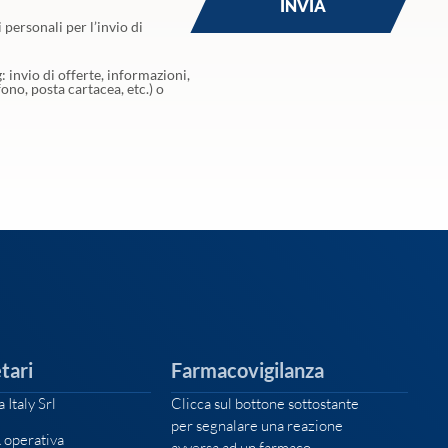
i personali per l’invio di
 invio di offerte, informazioni,
ono, posta cartacea, etc.) o
tari
Farmacovigilanza
 Italy Srl
Clicca sul bottone sottostante
per segnalare una reazione
 operativa
avversa ad un farmaco