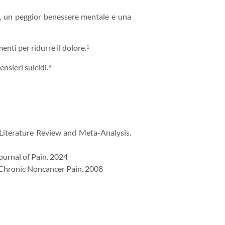
ne, un peggior benessere mentale e una
menti per ridurre il dolore.⁵
nsieri suicidi.⁵
 Literature Review and Meta-Analysis.
Journal of Pain. 2024
h Chronic Noncancer Pain. 2008