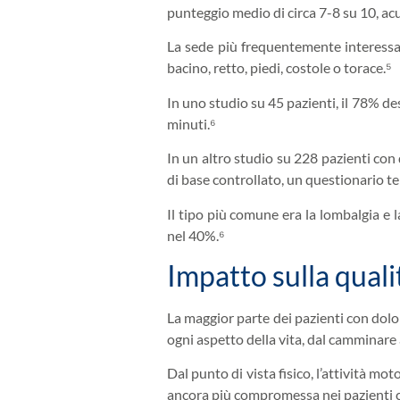
punteggio medio di circa 7-8 su 10, acu
La sede più frequentemente interessata
bacino, retto, piedi, costole o torace.⁵
In uno studio su 45 pazienti, il 78% de
minuti.⁶
In un altro studio su 228 pazienti con 
di base controllato, un questionario t
Il tipo più comune era la lombalgia e 
nel 40%.⁶
Impatto sulla qualit
La maggior parte dei pazienti con dolor
ogni aspetto della vita, dal camminare al
Dal punto di vista fisico, l’attività mo
ancora più compromessa nei pazienti co