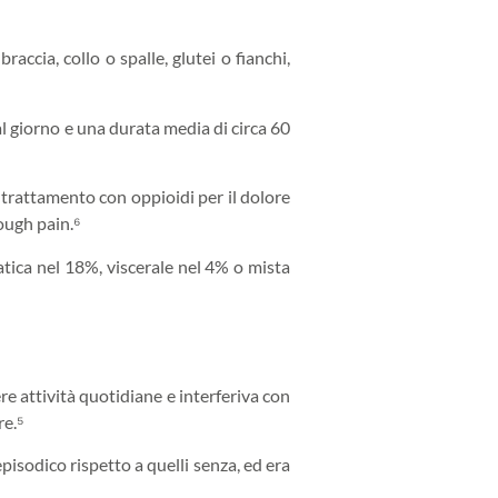
ccia, collo o spalle, glutei o fianchi,
al giorno e una durata media di circa 60
n trattamento con oppioidi per il dolore
ough pain.⁶
atica nel 18%, viscerale nel 4% o mista
re attività quotidiane e interferiva con
re.⁵
episodico rispetto a quelli senza, ed era