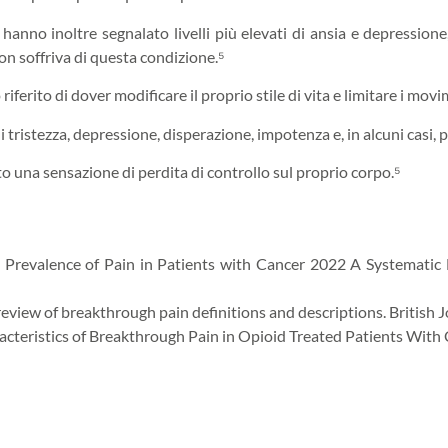
 hanno inoltre segnalato livelli più elevati di ansia e depressio
 non soffriva di questa condizione.⁵
 riferito di dover modificare il proprio stile di vita e limitare i movi
 tristezza, depressione, disperazione, impotenza e, in alcuni casi, pe
to una sensazione di perdita di controllo sul proprio corpo.⁵
 on Prevalence of Pain in Patients with Cancer 2022 A Systematic
 review of breakthrough pain definitions and descriptions. British 
racteristics of Breakthrough Pain in Opioid Treated Patients Wit