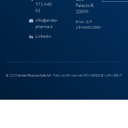
971 640
Palazzo B,
81
20099
info@aristo-
P.IVA / C.F.
pharma.it
13948081008
Linkedin
© 2025
Aristo Pharma Italy Srl
- Tutti i diritti riservati.
POWERED BY ARWEB.IT